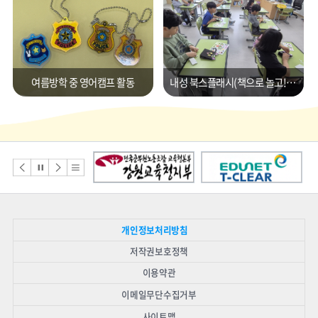
여름방학 중 영어캠프 활동
내성 북스플래시(책으로 놀고! 먹고! 춤추는 우리들의 BOOK축제)
배너모음
배
배
배
배
너
너
너
너
이
정
다
리
전
지
음
스
개인정보처리방침
트
저작권보호정책
이용약관
이메일무단수집거부
사이트맵