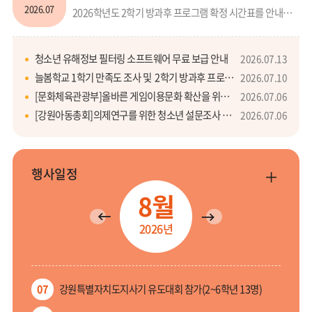
기
2026.07
2026학년도 2학기 방과후 프로그램 확정 시간표를 안내드리겠습니다.첨부화일을 확인하시고 신청한 강좌의 수업 요일, 시간, 장소 등을 잘 확인하시어2학기 일정 계획시 참고하시기 바랍니다.아울러 수강 신청 변경이나 기타 궁금한 사항은 070.4892.5915로 연락주시면 안내드리겠습니다.즐겁고 건강한 여름방학 보내시기 바랍니다.
청소년 유해정보 필터링 소프트웨어 무료 보급 안내
2026.07.13
늘봄학교 1학기 만족도 조사 및 2학기 방과후 프로그램 신청 안내
2026.07.10
[문화체육관광부]올바른 게임이용문화 확산을 위한 게임시간 선택 서비스 안내
2026.07.06
[강원아동총회]의제연구를 위한 청소년 설문조사 안내
2026.07.06
행사일정
더
보
8월
기
이
다
전
2026
년
음
달
달
07
강원특별자치도지사기 유도대회 참가(2~6학년 13명)