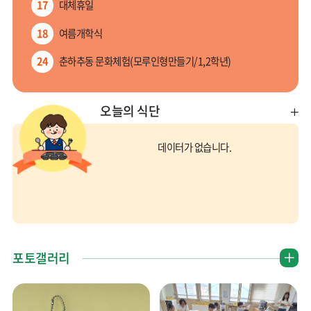
17
대체휴일
18
여름개학식
24
춘하추동 문화체험(모루인형만들기/1,2학년)
27
춘하추동 문화체험(미니케익만들기/3학년)
오늘의 식단
더
28
학생불균형체형 측정(3~6학년)
보
기
데이터가 없습니다.
더
포토갤러리
보
기