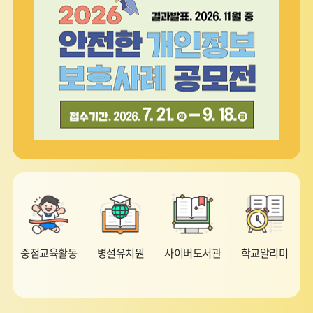
페
정
페
트
이
지
이
보
지
지
기
중점교육활동
병설유치원
사이버도서관
학교알리미