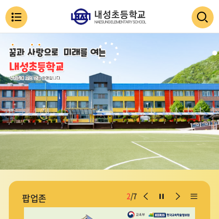
메
뉴
통
검색
열
합
검
기
색
닫
기
이
일
다
리
2
/
7
팝업존
전
시
음
스